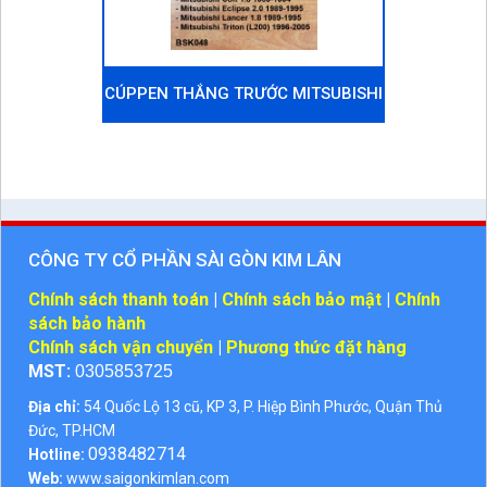
CÚPPEN THẮNG TRƯỚC MITSUBISHI
ECLIPSE 1989-1995
CÔNG TY CỔ PHẦN SÀI GÒN KIM LÂN
Chính sách thanh toán
|
Chính sách bảo mật
|
Chính
sách bảo hành
Chính sách vận chuyển
|
Phương thức đặt hàng
MST:
0305853725
Địa chỉ:
54 Quốc Lộ 13 cũ, KP 3, P. Hiệp Bình Phước, Quận Thủ
Đức, TP.HCM
0938482714
Hotline:
Web:
www.saigonkimlan.com