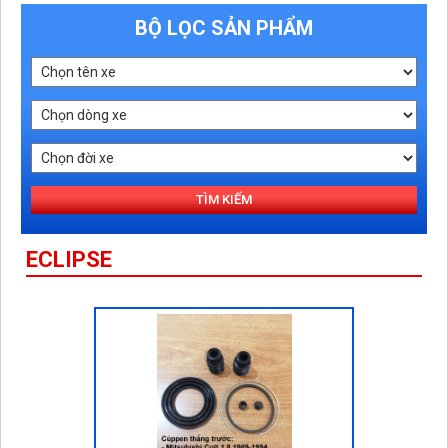
BỘ LỌC SẢN PHẨM
TÌM KIẾM
ECLIPSE