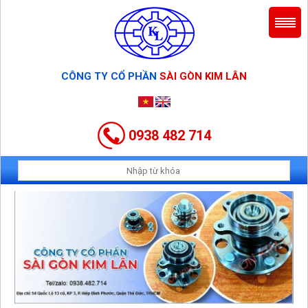
CÔNG TY CỔ PHẦN
SÀI GÒN KIM LÂN
0938 482 714