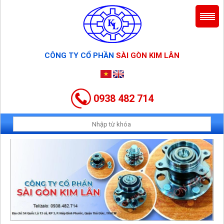
CÔNG TY CỔ PHẦN
SÀI GÒN KIM LÂN
0938 482 714