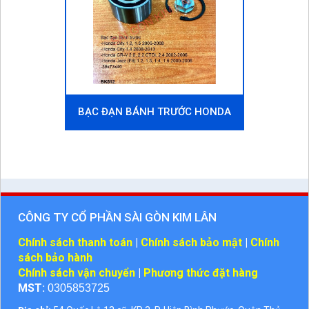
BẠC ĐẠN BÁNH TRƯỚC HONDA
JAZZ (FIT) 2000-2006
CÔNG TY CỔ PHẦN SÀI GÒN KIM LÂN
Chính sách thanh toán
|
Chính sách bảo mật
|
Chính
sách bảo hành
Chính sách vận chuyển
|
Phương thức đặt hàng
MST:
0305853725