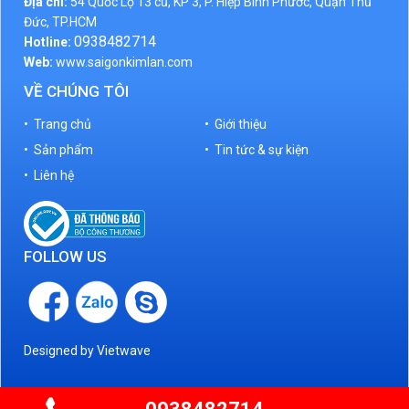
Địa chỉ:
54 Quốc Lộ 13 cũ, KP 3, P. Hiệp Bình Phước, Quận Thủ
Đức, TP.HCM
0938482714
Hotline:
Web:
www.saigonkimlan.com
VỀ CHÚNG TÔI
• Trang chủ
• Giới thiệu
• Sản phẩm
• Tin tức & sự kiện
• Liên hệ
FOLLOW US
Designed by
Vietwave