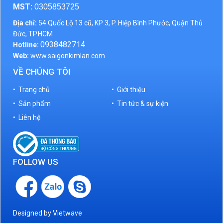
MST:
0305853725
Địa chỉ:
54 Quốc Lộ 13 cũ, KP 3, P. Hiệp Bình Phước, Quận Thủ
Đức, TP.HCM
0938482714
Hotline:
Web:
www.saigonkimlan.com
VỀ CHÚNG TÔI
• Trang chủ
• Giới thiệu
• Sản phẩm
• Tin tức & sự kiện
• Liên hệ
FOLLOW US
Designed by
Vietwave