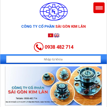
CÔNG TY CỔ PHẦN
SÀI GÒN KIM LÂN
0938 482 714