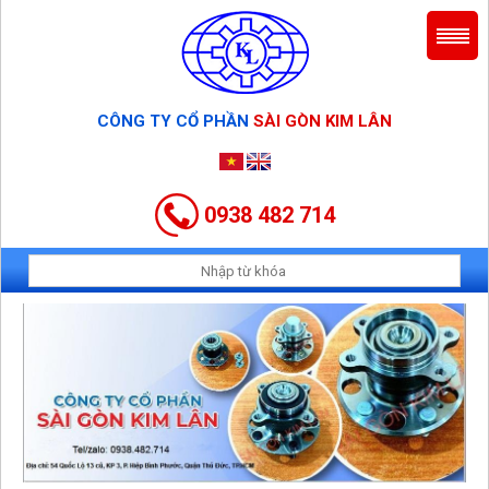
CÔNG TY CỔ PHẦN
SÀI GÒN KIM LÂN
0938 482 714