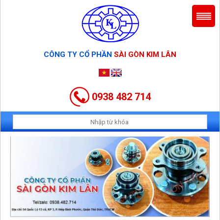
CÔNG TY CỔ PHẦN
SÀI GÒN KIM LÂN
0938 482 714