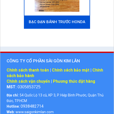
BẠC ĐẠN BÁNH TRƯỚC HONDA
PRELUDE 1997-2000
CÔNG TY CỔ PHẦN SÀI GÒN KIM LÂN
Chính sách thanh toán
|
Chính sách bảo mật
|
Chính
sách bảo hành
Chính sách vận chuyển
|
Phương thức đặt hàng
MST:
0305853725
Địa chỉ:
54 Quốc Lộ 13 cũ, KP 3, P. Hiệp Bình Phước, Quận Thủ
Đức, TP.HCM
0938482714
Hotline:
Web:
www.saigonkimlan.com