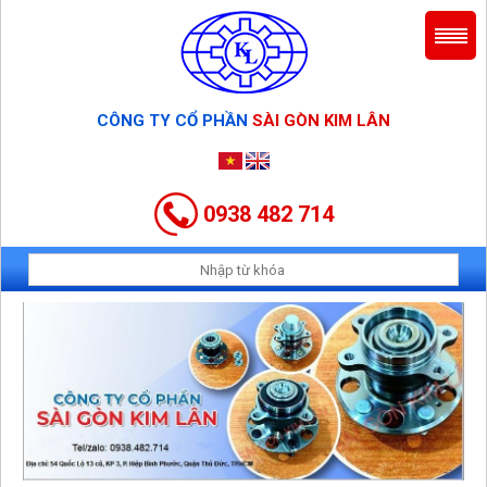
CÔNG TY CỔ PHẦN
SÀI GÒN KIM LÂN
0938 482 714