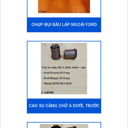
CHỤP BỤI ĐẦU LÁP NGOÀI FORD
EVEREST 2015-2022, MT
CAO SU CÀNG CHỮ A DƯỚI, TRƯỚC
= SAU FORD EVEREST 2015-NAY