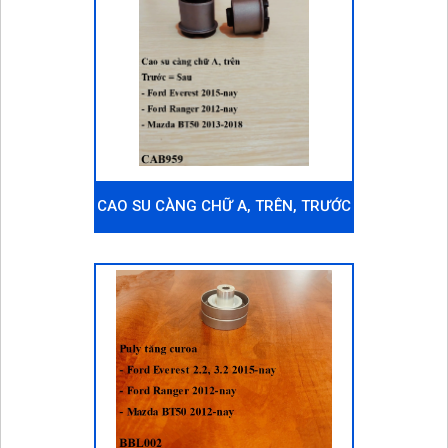
CAO SU CÀNG CHỮ A, TRÊN, TRƯỚC
= SAU FORD EVEREST 2015-NAY