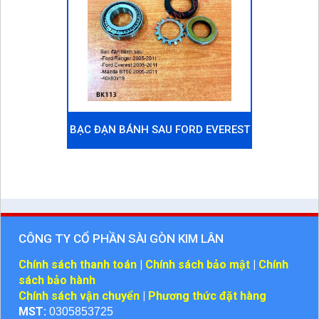
BẠC ĐẠN BÁNH SAU FORD EVEREST
2005-2011
CÔNG TY CỔ PHẦN SÀI GÒN KIM LÂN
Chính sách thanh toán
|
Chính sách bảo mật
|
Chính
sách bảo hành
Chính sách vận chuyển
|
Phương thức đặt hàng
MST:
0305853725